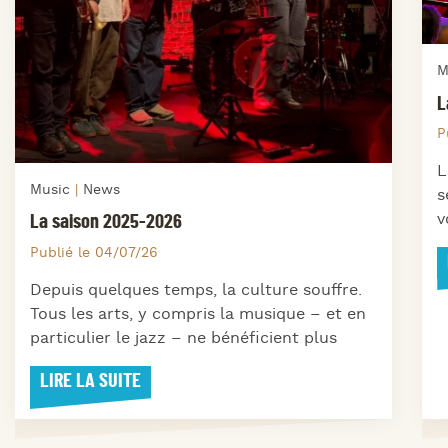
M
L
P
L
Music
News
s
v
La saison 2025-2026
Publié le 04/07/26
Depuis quelques temps, la culture souffre.
Tous les arts, y compris la musique – et en
particulier le jazz – ne bénéficient plus
LIRE LA SUITE