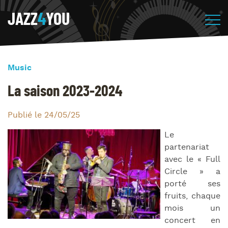
JAZZ
4
YOU
Music
La saison 2023-2024
Publié le 24/05/25
Le
partenariat
avec le « Full
Circle » a
porté ses
fruits, chaque
mois un
concert en