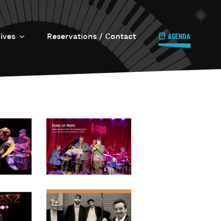
ives
Reservations / Contact
AGENDA
e Jazz s’invite…
ll Circle
ournée Internationale
u Jazz
azz à Uccle
Imprimerie / Le 6.6.6.
e Onze Quatre-vingt
îner Jazz
’Os à Moelle