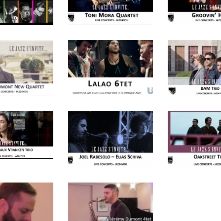
J
L
J
J