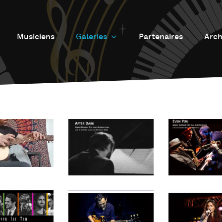
Musiciens
Galeries
Partenaires
Arch
Galerie photos
L
Galerie Vidéos
Fu
J
d
J
L’
L
D
L