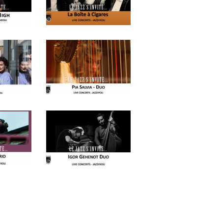
azz Nights
es Midis-Jazz
azz au Pavillon
azz & Jam at CBG