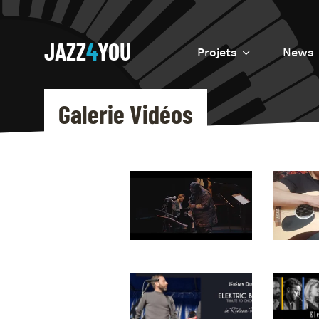
JAZZ
4
YOU
Projets
News
Introduction
Galerie Vidéos
Resurrection
Eretz