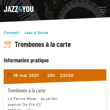
JAZZ
4
YOU
Concert
Jazz à Uccle
Trombones à la carte
Information pratique
19 mai 2021
20h
22h30
Trombones à la carte
La Ferme Rose - au jardin
avenue De Fré 42