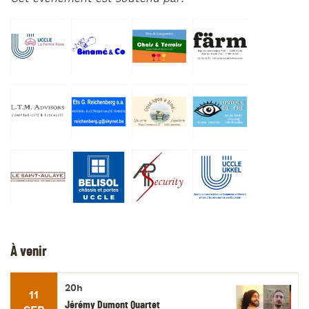
À venir
20h
11
Jérémy Dumont Quartet