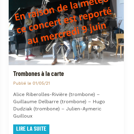
J
L
J
J
Trombones à la carte
Publié le 01/05/21
Alice Riberolles-Rivière (trombone) –
Guillaume Delbarre (trombone) – Hugo
Dudziak (trombone) – Julien-Aymeric
Guilloux
LIRE LA SUITE