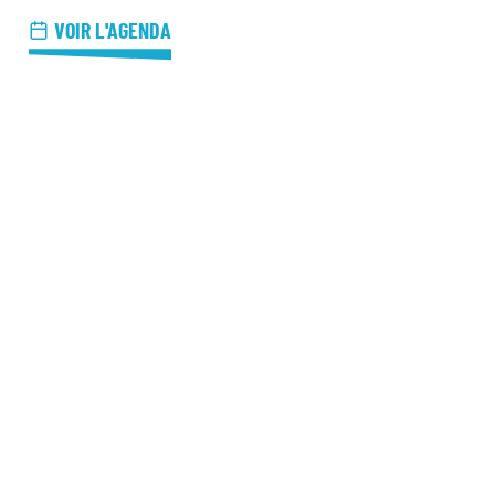
azz Nights
VOIR L'AGENDA
es Midis-Jazz
azz au Pavillon
azz & Jam at CBG