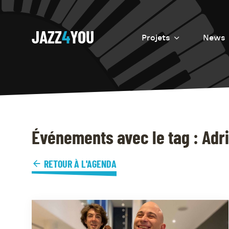
JAZZ
4
YOU
Projets
News
Introduction
Resurrection
Eretz
Événements avec le tag : Adr
RETOUR À L'AGENDA