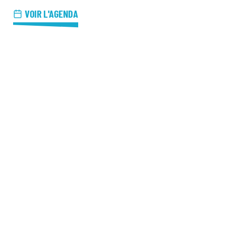
azz Nights
VOIR L'AGENDA
es Midis-Jazz
azz au Pavillon
azz & Jam at CBG