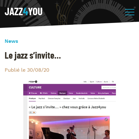
JAZZ
4
YOU
News
Le jazz s’invite…
Publié le 30/08/20