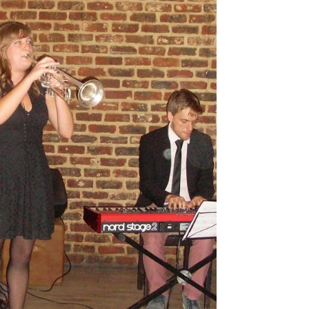
J
L
J
J