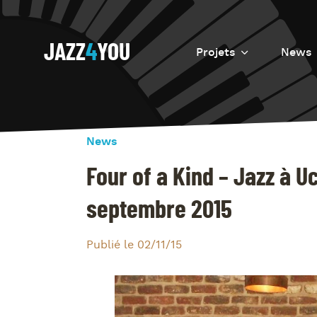
JAZZ
4
YOU
Projets
News
Introduction
Resurrection
News
Eretz
Four of a Kind – Jazz à U
septembre 2015
Publié le 02/11/15