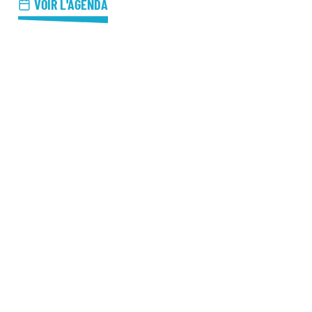
azz Nights
VOIR L'AGENDA
es Midis-Jazz
azz au Pavillon
azz & Jam at CBG