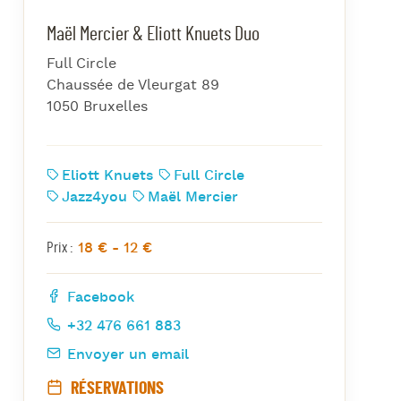
azz Nights
Maël Mercier & Eliott Knuets Duo
es Midis-Jazz
Full Circle
azz au Pavillon
Chaussée de Vleurgat 89
azz & Jam at CBG
1050 Bruxelles
Eliott Knuets
Full Circle
Jazz4you
Maël Mercier
18 € - 12 €
Prix :
Facebook
+32 476 661 883
Envoyer un email
RÉSERVATIONS