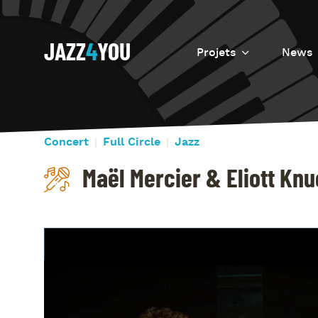
JAZZ
4
YOU
Projets
News
Introduction
Resurrection
Concert
Full Circle
Jazz
Eretz
Maël Mercier & Eliott Kn