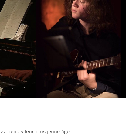
J
L
J
J
zz depuis leur plus jeune âge.