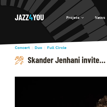
JAZZ
4
YOU
Projets
News
Introduction
Resurrection
Concert
Duo
Full Circle
Eretz
Skander Jenhani invite…