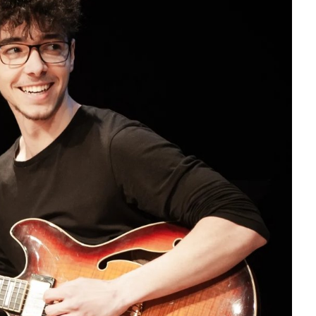
J
L
J
J