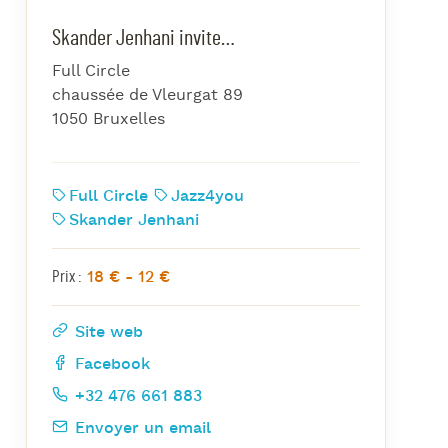
azz Nights
Skander Jenhani invite…
es Midis-Jazz
Full Circle
azz au Pavillon
chaussée de Vleurgat 89
azz & Jam at CBG
1050 Bruxelles
Full Circle
Jazz4you
Skander Jenhani
18 € - 12 €
Prix :
Site web
Facebook
+32 476 661 883
Envoyer un email