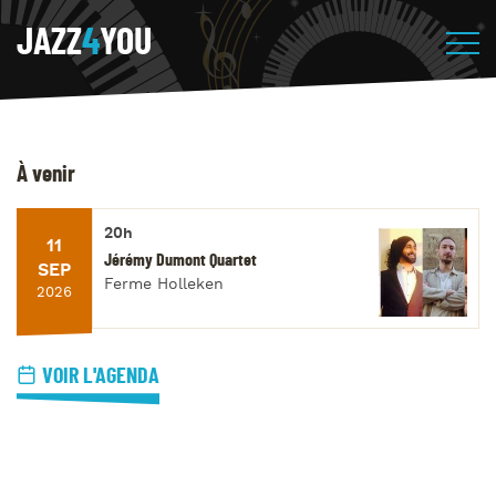
JAZZ
4
YOU
À venir
20h
11
Jérémy Dumont Quartet
SEP
Ferme Holleken
2026
VOIR L'AGENDA