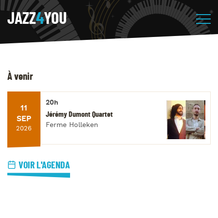
JAZZ
4
YOU
À venir
20h
11
Jérémy Dumont Quartet
SEP
Ferme Holleken
2026
VOIR L'AGENDA