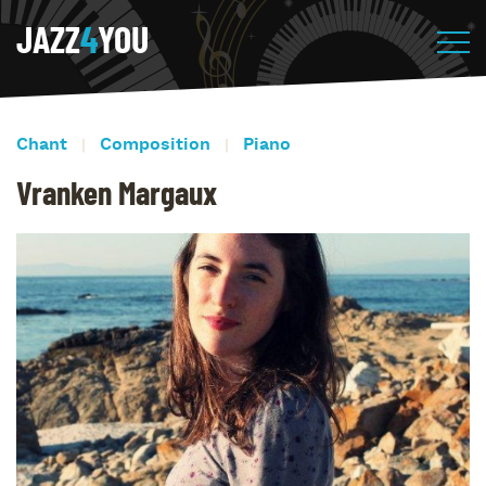
JAZZ
4
YOU
Chant
Composition
Piano
Vranken Margaux