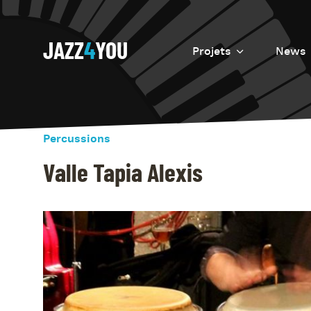
JAZZ
4
YOU
Projets
News
Introduction
Resurrection
Percussions
Eretz
Valle Tapia Alexis