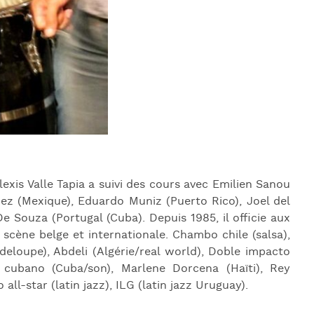
J
L
J
J
lexis Valle Tapia a suivi des cours avec Emilien Sanou
dez (Mexique), Eduardo Muniz (Puerto Rico), Joel del
e Souza (Portugal (Cuba). Depuis 1985, il officie aux
scène belge et internationale. Chambo chile (salsa),
deloupe), Abdeli (Algérie/real world), Doble impacto
ao cubano (Cuba/son), Marlene Dorcena (Haïti), Rey
ll-star (latin jazz), ILG (latin jazz Uruguay).