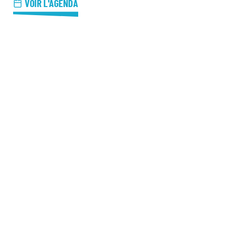
azz Nights
VOIR L'AGENDA
es Midis-Jazz
azz au Pavillon
azz & Jam at CBG