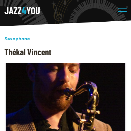
JAZZ
4
YOU
Saxophone
Thékal Vincent