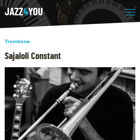
JAZZ
4
YOU
Trombone
Sajaloli Constant