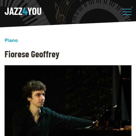
JAZZ
4
YOU
Piano
Fiorese Geoffrey