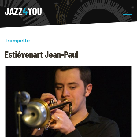
JAZZ
4
YOU
Trompette
Estiévenart Jean-Paul