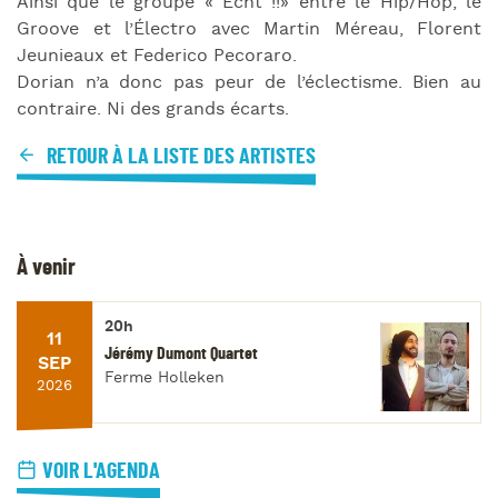
Ainsi que le groupe « Echt !!» entre le Hip/Hop, le
Groove et l’Électro avec Martin Méreau, Florent
Jeunieaux et Federico Pecoraro.
Dorian n’a donc pas peur de l’éclectisme. Bien au
contraire. Ni des grands écarts.
RETOUR À LA LISTE DES ARTISTES
À venir
20h
11
Jérémy Dumont Quartet
SEP
Ferme Holleken
2026
VOIR L'AGENDA