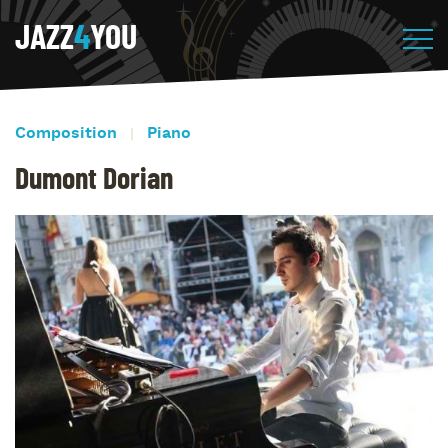
JAZZ
4
YOU
Composition
Piano
Dumont Dorian