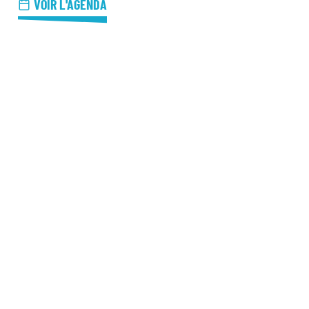
azz Nights
VOIR L'AGENDA
es Midis-Jazz
azz au Pavillon
azz & Jam at CBG