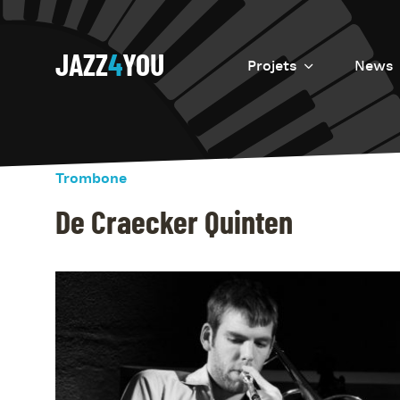
JAZZ
4
YOU
Projets
News
Introduction
Resurrection
Trombone
Eretz
De Craecker Quinten