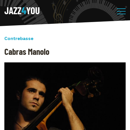
JAZZ
4
YOU
Contrebasse
Cabras Manolo