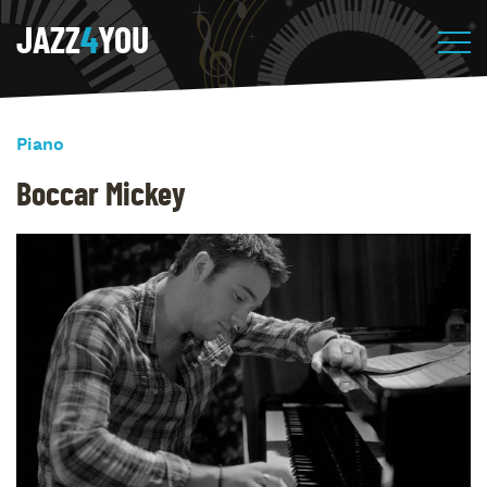
JAZZ
4
YOU
Piano
Boccar Mickey