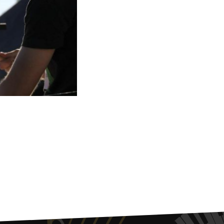
J
L
J
J