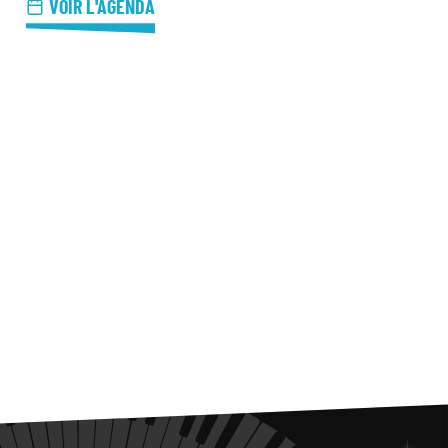
azz Nights
VOIR L'AGENDA
es Midis-Jazz
azz au Pavillon
azz & Jam at CBG