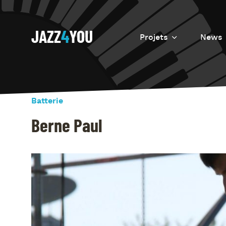
JAZZ
4
YOU
Projets
News
Introduction
Resurrection
Batterie
Eretz
Berne Paul