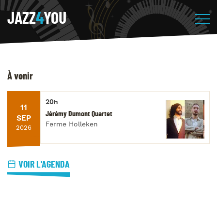
JAZZ
4
YOU
À venir
20h
11
Jérémy Dumont Quartet
SEP
Ferme Holleken
2026
VOIR L'AGENDA