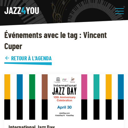
JAZZ
4
YOU
Événements avec le tag : Vincent
Cuper
RETOUR À L'AGENDA
International Jazz Day