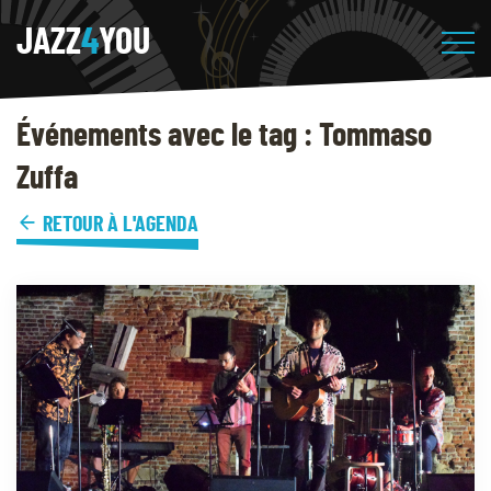
JAZZ
4
YOU
Événements avec le tag : Tommaso
Zuffa
RETOUR À L'AGENDA