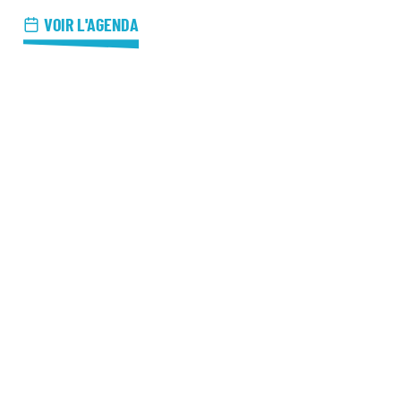
azz Nights
VOIR L'AGENDA
es Midis-Jazz
azz au Pavillon
azz & Jam at CBG