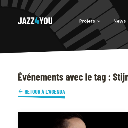
JAZZ
4
YOU
Projets
News
Introduction
Resurrection
Eretz
Événements avec le tag : Sti
RETOUR À L'AGENDA