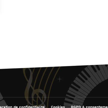
aration de confidentialité
Cookies
RGPD & consenteme