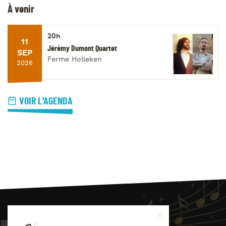
À venir
20h
11
Jérémy Dumont Quartet
SEP
Ferme Holleken
2026
VOIR L'AGENDA
JAZZ
4
YOU