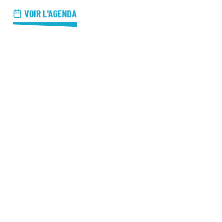
azz Nights
VOIR L'AGENDA
es Midis-Jazz
azz au Pavillon
azz & Jam at CBG