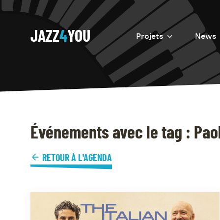
JAZZ
4
YOU
Projets
News
Introduction
Resurrection
Eretz
Événements avec le tag : Pao
RETOUR À L'AGENDA