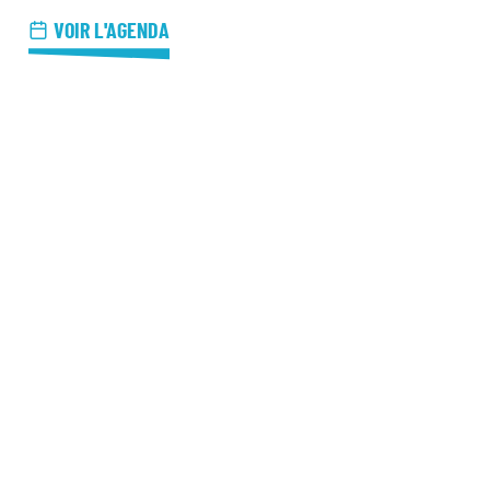
azz Nights
VOIR L'AGENDA
es Midis-Jazz
azz au Pavillon
azz & Jam at CBG