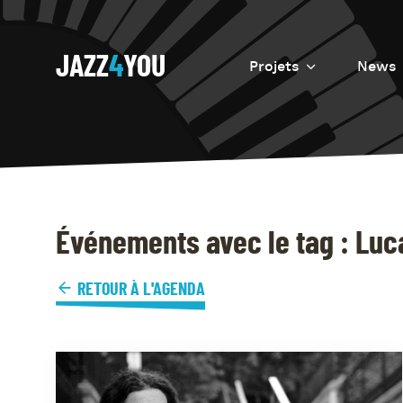
JAZZ
4
YOU
Projets
News
Introduction
Resurrection
Eretz
Événements avec le tag : Lu
RETOUR À L'AGENDA