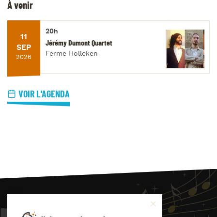
À venir
20h
11
Jérémy Dumont Quartet
SEP
Ferme Holleken
2026
VOIR L'AGENDA
JAZZ
4
YOU