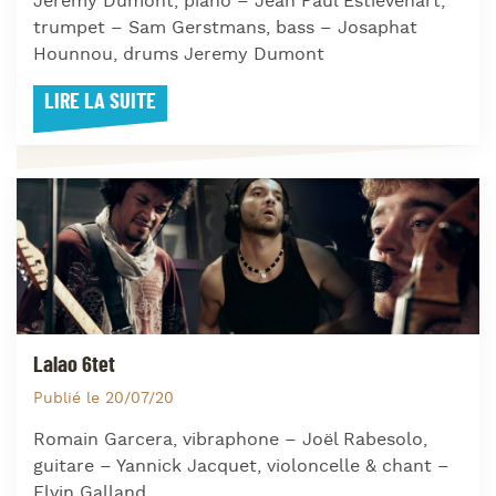
Jeremy Dumont, piano – Jean Paul Estievenart,
trumpet – Sam Gerstmans, bass – Josaphat
Hounnou, drums Jeremy Dumont
LIRE LA SUITE
Lalao 6tet
Publié le 20/07/20
Romain Garcera, vibraphone – Joël Rabesolo,
guitare – Yannick Jacquet, violoncelle & chant –
Elvin Galland,