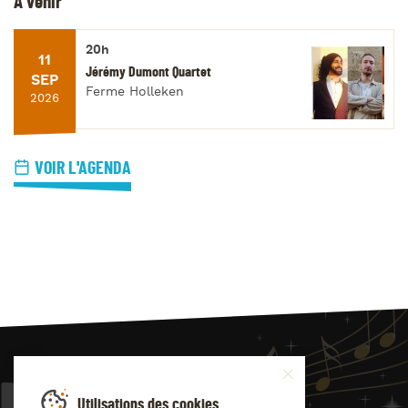
À venir
20h
11
Jérémy Dumont Quartet
SEP
Ferme Holleken
2026
VOIR L'AGENDA
JAZZ
4
YOU
Utilisations des cookies