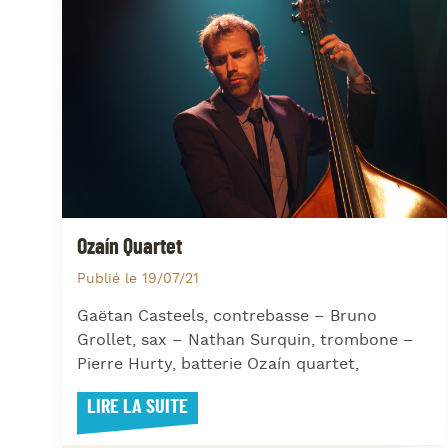
Ozaín Quartet
Publié le 19/07/21
Gaëtan Casteels, contrebasse – Bruno
Grollet, sax – Nathan Surquin, trombone –
Pierre Hurty, batterie Ozaín quartet,
LIRE LA SUITE