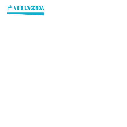
azz Nights
VOIR L'AGENDA
es Midis-Jazz
azz au Pavillon
azz & Jam at CBG