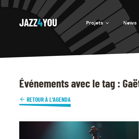
JAZZ
4
YOU
Projets
News
Introduction
Resurrection
Eretz
Événements avec le tag : Gaë
RETOUR À L'AGENDA