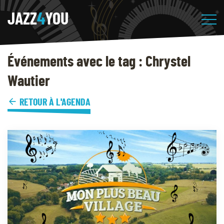
JAZZ
4
YOU
Événements avec le tag : Chrystel
Wautier
RETOUR À L'AGENDA