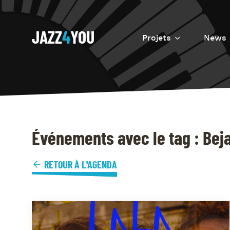
JAZZ
4
YOU
Projets
News
Introduction
Resurrection
Eretz
Événements avec le tag : Bej
RETOUR À L'AGENDA