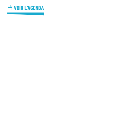
azz Nights
VOIR L'AGENDA
es Midis-Jazz
azz au Pavillon
azz & Jam at CBG