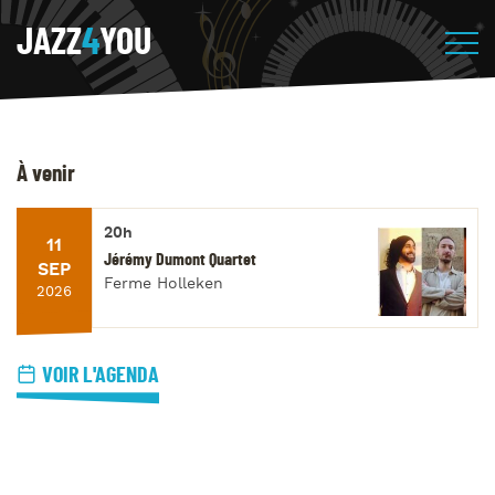
JAZZ
4
YOU
À venir
20h
11
Jérémy Dumont Quartet
SEP
Ferme Holleken
2026
VOIR L'AGENDA