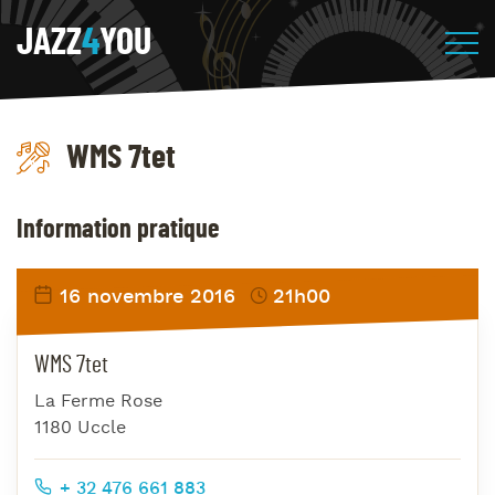
JAZZ
4
YOU
WMS 7tet
Information pratique
16 novembre 2016
21h00
WMS 7tet
La Ferme Rose
1180 Uccle
+ 32 476 661 883