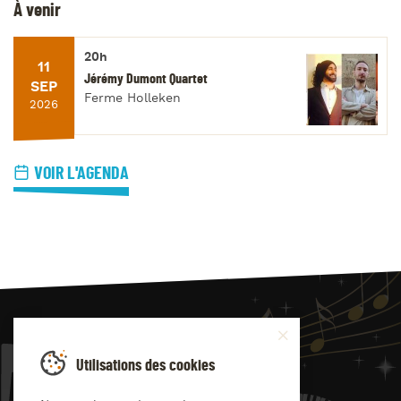
À venir
20h
11
Jérémy Dumont Quartet
SEP
Ferme Holleken
2026
VOIR L'AGENDA
JAZZ
4
YOU
Utilisations des cookies
Suivez-nous sur