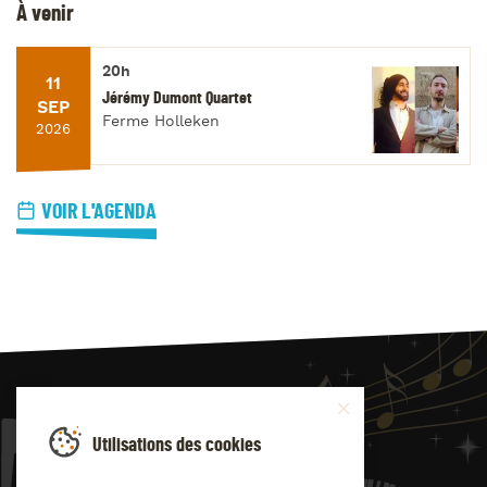
À venir
20h
11
Jérémy Dumont Quartet
SEP
Ferme Holleken
2026
VOIR L'AGENDA
JAZZ
4
YOU
Utilisations des cookies
Suivez-nous sur