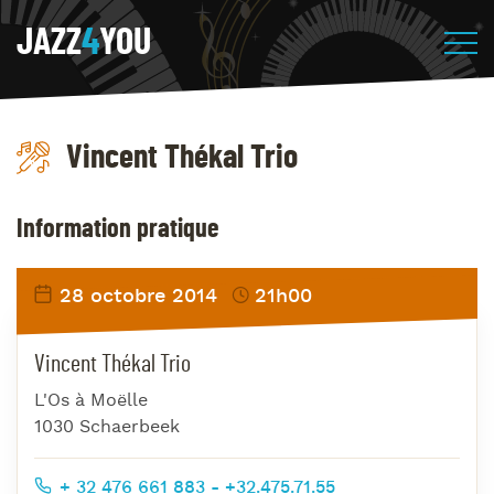
JAZZ
4
YOU
Vincent Thékal Trio
Information pratique
28 octobre 2014
21h00
Vincent Thékal Trio
L'Os à Moëlle
1030 Schaerbeek
+ 32 476 661 883 - +32.475.71.55