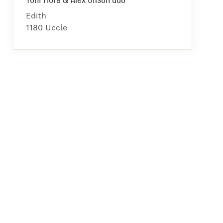
azz Nights
Edith
es Midis-Jazz
1180 Uccle
azz au Pavillon
azz & Jam at CBG