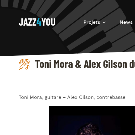
JAZZ
4
YOU
Projets
News
Introduction
Resurrection
Toni Mora & Alex Gilson 
Eretz
Toni Mora, guitare – Alex Gilson, contrebasse