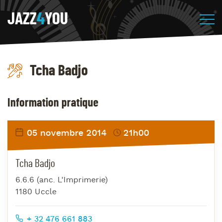
JAZZ
4
YOU
Tcha Badjo
Information pratique
05 novembre 2014
21h00
Tcha Badjo
6.6.6 (anc. L'Imprimerie)
1180 Uccle
+ 32 476 661 883