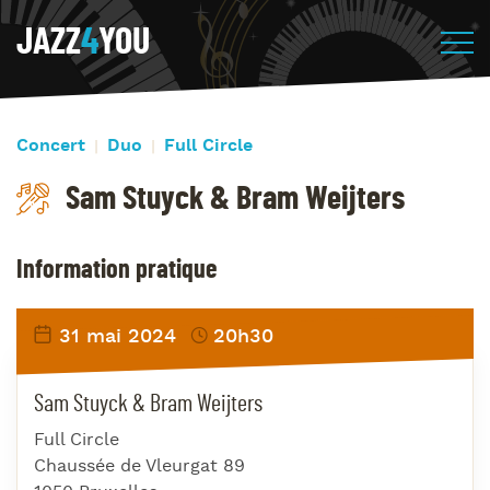
JAZZ
4
YOU
Concert
Duo
Full Circle
Sam Stuyck & Bram Weijters
Information pratique
31 mai 2024
20h30
Sam Stuyck & Bram Weijters
Full Circle
Chaussée de Vleurgat 89