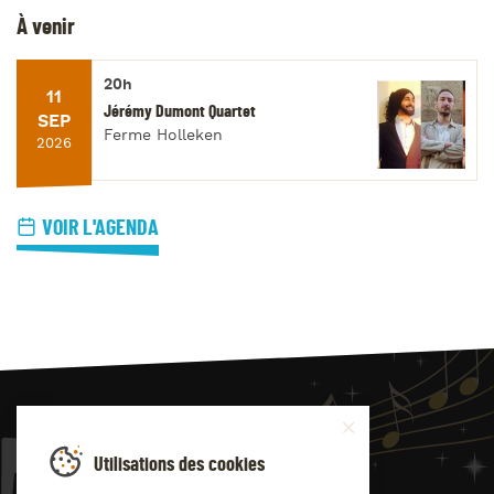
À venir
20h
11
Jérémy Dumont Quartet
SEP
Ferme Holleken
2026
VOIR L'AGENDA
JAZZ
4
YOU
Utilisations des cookies
Suivez-nous sur