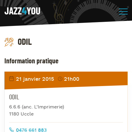
JAZZ
4
YOU
ODIL
Information pratique
21 janvier 2015
21h00
ODIL
6.6.6 (anc. L'Imprimerie)
1180 Uccle
0476 661 883