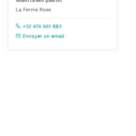
azz Nights
La Ferme Rose
es Midis-Jazz
azz au Pavillon
+32 476 661 883
azz & Jam at CBG
Envoyer un email