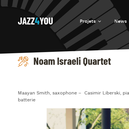
JAZZ
4
YOU
Projets
News
Introduction
Resurrection
Noam Israeli Quartet
Eretz
Maayan Smith, saxophone – Casimir Liberski, pia
batterie