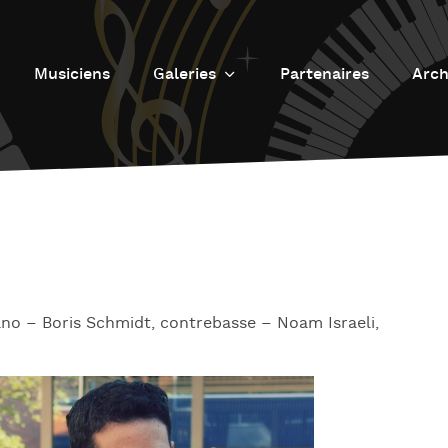
Musiciens
Galeries
Partenaires
Arch
Galerie photos
L
Galerie Vidéos
Fu
J
d
J
L’
no – Boris Schmidt, contrebasse – Noam Israeli,
L
D
L