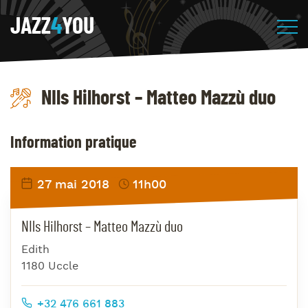
JAZZ
4
YOU
NIls Hilhorst – Matteo Mazzù duo
Information pratique
27 mai 2018
11h00
NIls Hilhorst – Matteo Mazzù duo
Edith
1180 Uccle
+32 476 661 883