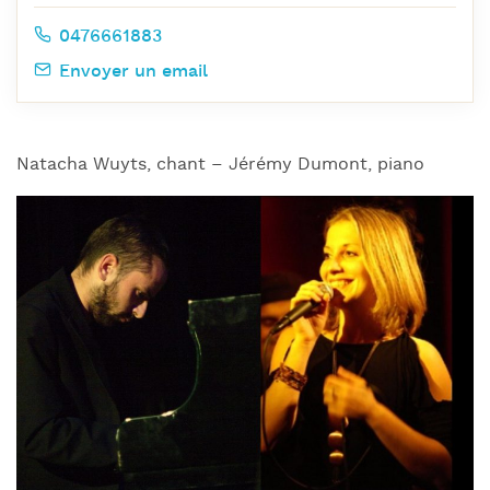
0476661883
Envoyer un email
Natacha Wuyts, chant – Jérémy Dumont, piano