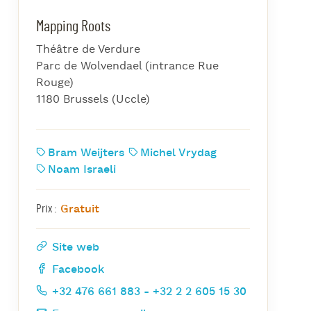
azz Nights
Mapping Roots
es Midis-Jazz
Théâtre de Verdure
azz au Pavillon
Parc de Wolvendael (intrance Rue
azz & Jam at CBG
Rouge)
1180 Brussels (Uccle)
Bram Weijters
Michel Vrydag
Noam Israeli
Gratuit
Prix :
Site web
Facebook
+32 476 661 883 - +32 2 2 605 15 30