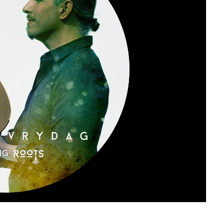
J
L
J
J