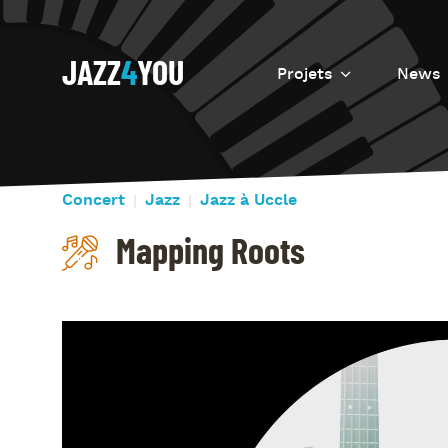
JAZZ
4
YOU
Projets
News
Introduction
Resurrection
Concert
Jazz
Jazz à Uccle
Eretz
Mapping Roots