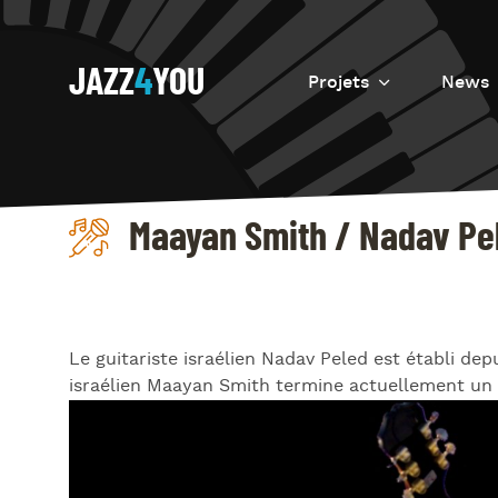
JAZZ
4
YOU
Projets
News
Introduction
Resurrection
Maayan Smith / Nadav Pel
Eretz
Le guitariste israélien Nadav Peled est établi d
israélien Maayan Smith termine actuellement un 