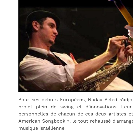
Pour ses débuts Européens, Nadav Peled s’adjo
projet plein de swing et d’innovations. Leu
personnelles de chacun de ces deux artistes et
American Songbook », le tout rehaussé d’arrang
musique israélienne.