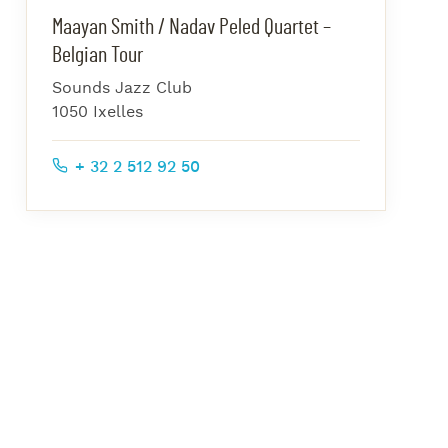
azz Nights
Maayan Smith / Nadav Peled Quartet –
es Midis-Jazz
Belgian Tour
azz au Pavillon
Sounds Jazz Club
1050 Ixelles
azz & Jam at CBG
+ 32 2 512 92 50