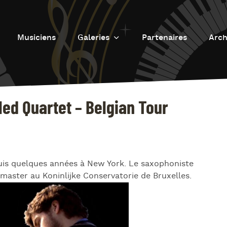
Musiciens
Galeries
Partenaires
Arch
Galerie photos
L
Galerie Vidéos
Fu
ed Quartet – Belgian Tour
J
d
J
L’
epuis quelques années à New York. Le saxophoniste
L
master au Koninlijke Conservatorie de Bruxelles.
D
L