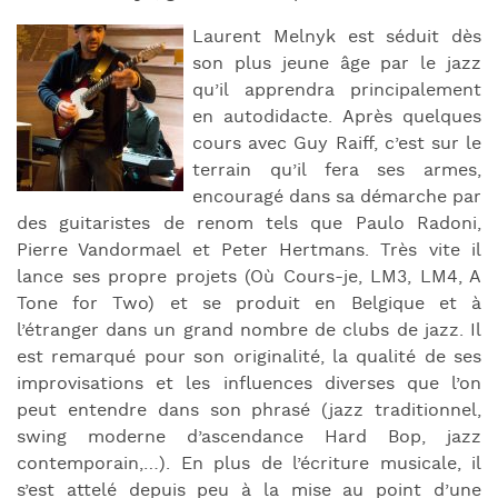
Laurent Melnyk est séduit dès
son plus jeune âge par le jazz
qu’il apprendra principalement
en autodidacte. Après quelques
cours avec Guy Raiff, c’est sur le
terrain qu’il fera ses armes,
encouragé dans sa démarche par
des guitaristes de renom tels que Paulo Radoni,
Pierre Vandormael et Peter Hertmans. Très vite il
lance ses propre projets (Où Cours-je, LM3, LM4, A
Tone for Two) et se produit en Belgique et à
l’étranger dans un grand nombre de clubs de jazz. Il
est remarqué pour son originalité, la qualité de ses
improvisations et les influences diverses que l’on
peut entendre dans son phrasé (jazz traditionnel,
swing moderne d’ascendance Hard Bop, jazz
contemporain,…). En plus de l’écriture musicale, il
s’est attelé depuis peu à la mise au point d’une