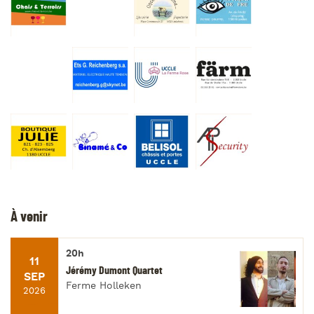
À venir
20h
11
Jérémy Dumont Quartet
SEP
Ferme Holleken
2026